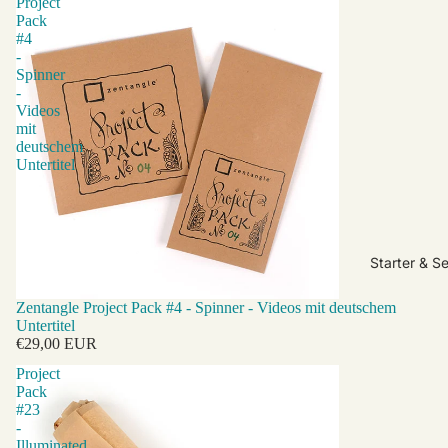
Project
Pack
#4
-
Spinner
-
Videos
mit
deutschem
Untertitel
Starter & Se
Zentangle Project Pack #4 - Spinner - Videos mit deutschem
Untertitel
€29,00 EUR
Project
Pack
#23
-
Illuminated