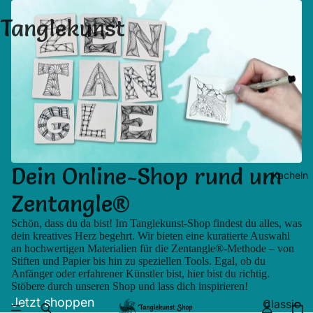
Tanglekunst
Dein Online-Shop rund um
Kacheln
Zentangle®
Schön, dass du da bist! Im Tanglekunst-Shop findest du alles, was
dein kreatives Herz begehrt. Wir bieten eine kuratierte Auswahl
an hochwertigen Materialien für die Zentangle®-Methode – von
Stiften und Papier bis hin zu speziellen Tools. Egal, ob du
Anfänger oder erfahrener Künstler bist, hier bist du richtig.
Stöbere durch unseren Shop und lass dich inspirieren!
Jetzt shoppen
Classic