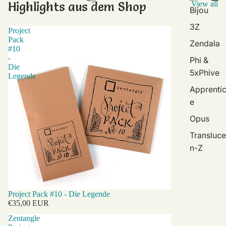
Highlights aus dem Shop
View all
Bijou
3Z
Project
Pack
Zendala
#10
-
Phi &
Die
5xPhive
Legende
Apprenti
e
Opus
Transluce
n-Z
Project Pack #10 - Die Legende
€35,00 EUR
Zentangle