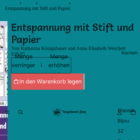
Home
Shop
Alle Produkte
Entspannung mit Stift und Papier
Entspannung mit Stift und
Papier
Von Katharina Königsbauer und Anna Elisabeth Weichert
Kacheln
€19,95
Menge
Menge
verringern
erhöhen
In den Warenkorb legen
Classic
Bijou
3Z