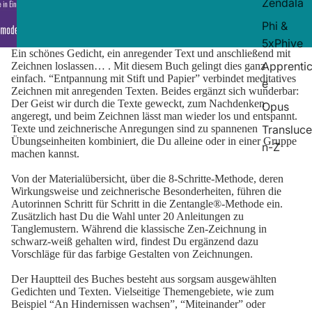
Zendala
Phi &
5xPhive
Ein schönes Gedicht, ein anregender Text und anschließend mit
Apprenti
Zeichnen loslassen… . Mit diesem Buch gelingt dies ganz
einfach. “Entpannung mit Stift und Papier” verbindet meditatives
e
Zeichnen mit anregenden Texten. Beides ergänzt sich wunderbar:
Der Geist wir durch die Texte geweckt, zum Nachdenken
Opus
angeregt, und beim Zeichnen lässt man wieder los und entspannt.
Transluce
Texte und zeichnerische Anregungen sind zu spannenen
Übungseinheiten kombiniert, die Du alleine oder in einer Gruppe
n-Z
machen kannst.
Von der Materialübersicht, über die 8-Schritte-Methode, deren
Wirkungsweise und zeichnerische Besonderheiten, führen die
Autorinnen Schritt für Schritt in die Zentangle®-Methode ein.
Zusätzlich hast Du die Wahl unter 20 Anleitungen zu
Tanglemustern. Während die klassische Zen-Zeichnung in
schwarz-weiß gehalten wird, findest Du ergänzend dazu
Vorschläge für das farbige Gestalten von Zeichnungen.
Der Hauptteil des Buches besteht aus sorgsam ausgewählten
Gedichten und Texten. Vielseitige Themengebiete, wie zum
Beispiel “An Hindernissen wachsen”, “Miteinander” oder