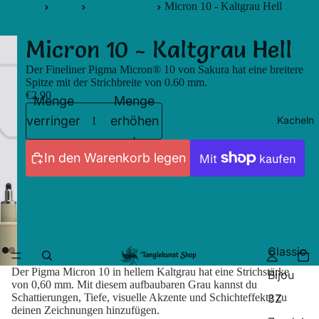
Home
Shop
Alle Produkte
Micron 10 - Kaltgrau Hell
Micron 10 - Kaltgrau Hell
Der Fineliner Pigma Micron® 10 von Sakura hat eine breitere
Spitze mit der Strichbreite von 0.60 mm.
€2,90
Menge
Menge
verringern
erhöhen
Kacheln
In den Warenkorb legen
Weitere Bezahlmöglichkeiten
Classic
Der Pigma Micron 10 in hellem Kaltgrau hat eine Strichstärke
Bijou
von 0,60 mm. Mit diesem aufbaubaren Grau kannst du
3Z
Schattierungen, Tiefe, visuelle Akzente und Schichteffekte zu
deinen Zeichnungen hinzufügen.