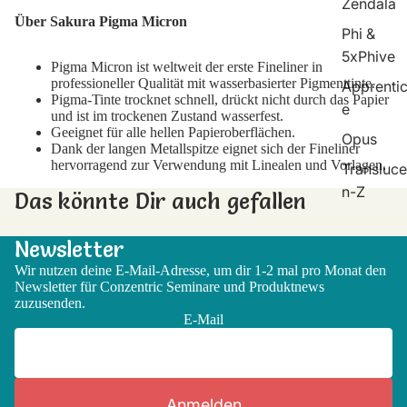
Zendala
Über Sakura Pigma Micron
Phi &
5xPhive
Pigma Micron ist weltweit der erste Fineliner in
professioneller Qualität mit wasserbasierter Pigmenttinte.
Apprenti
Pigma-Tinte trocknet schnell, drückt nicht durch das Papier
e
und ist im trockenen Zustand wasserfest.
Geeignet für alle hellen Papieroberflächen.
Opus
Dank der langen Metallspitze eignet sich der Fineliner
hervorragend zur Verwendung mit Linealen und Vorlagen.
Transluce
n-Z
Das könnte Dir auch gefallen
Newsletter
Wir nutzen deine E-Mail-Adresse, um dir 1-2 mal pro Monat den
Newsletter für Conzentric Seminare und Produktnews
zuzusenden.
E-Mail
Anmelden