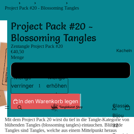
Home
Shop
Alle Produkte
Project Pack #20 - Blossoming Tangles
Project Pack #20 -
Blossoming Tangles
Zentangle Project Pack #20
Kacheln
€40,50
Menge
Einzeln
Menge
Menge
verringern
erhöhen
In den Warenkorb legen
Classic
Bijou
Mit dem Project Pack 20 wirst du tief in die Tangle-Kategorie von
3Z
blühenden Tangles (blossoming tangles) eintauchen. Blühende
Tangles sind Tangles, welche aus einem Mittelpunkt heraus