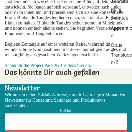
Zendala
strahlen und sich wie eine Insel oder eine Blüte auf deine Kachel
entwickeln. Sie bauen auf sich selbst auf, entweder nach außen
Phi &
oder nach innen hin, und präsentieren sich als eine konzentrierte
Form. Blühende Tangles tendieren dazu, sich nicht an Faden-
5xPhive
Linien zu halten. Blühende Tangles stehen gerne im Mittelpunkt
Apprenti
und können einfach alleine stehen. Sie begrüßen Verzierungen,
Fragmente, und Tanglenhancers.
e
Begleite Zentangle auf einer weiteren Reise, während du
Opus
wunderschöne Kompositionen mit diesen anmutigen Tangles und
Transluce
mit sorgfältig ausgesuchten Werkzeugen erschaffst.
n-Z
Schau dir die Project Pack #20 Videos hier an.
Das könnte Dir auch gefallen
Newsletter
Wir nutzen deine E-Mail-Adresse, um dir 1-2 mal pro Monat den
Newsletter für Conzentric Seminare und Produktnews
zuzusenden.
E-Mail